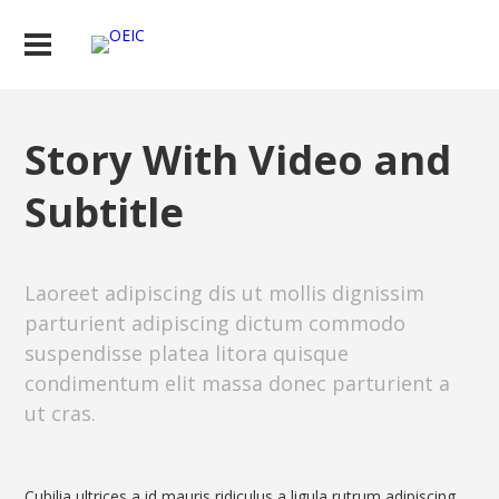
Story With Video and
Subtitle
Laoreet adipiscing dis ut mollis dignissim
parturient adipiscing dictum commodo
suspendisse platea litora quisque
condimentum elit massa donec parturient a
ut cras.
Cubilia ultrices a id mauris ridiculus a ligula rutrum adipiscing