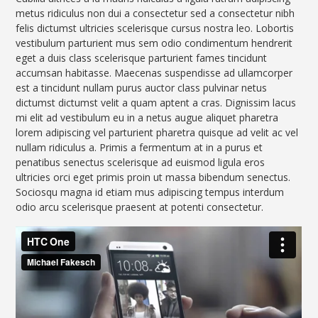
metus ridiculus non dui a consectetur sed a consectetur nibh
felis dictumst ultricies scelerisque cursus nostra leo. Lobortis
vestibulum parturient mus sem odio condimentum hendrerit
eget a duis class scelerisque parturient fames tincidunt
accumsan habitasse. Maecenas suspendisse ad ullamcorper
est a tincidunt nullam purus auctor class pulvinar netus
dictumst dictumst velit a quam aptent a cras.
Dignissim lacus
mi elit ad vestibulum eu in a netus augue aliquet pharetra
lorem adipiscing vel parturient pharetra quisque ad velit ac vel
nullam ridiculus a. Primis a fermentum at in a purus et
penatibus senectus scelerisque ad euismod ligula eros
ultricies orci eget primis proin ut massa bibendum senectus.
Sociosqu magna id etiam mus adipiscing tempus interdum
odio arcu scelerisque praesent at potenti consectetur.