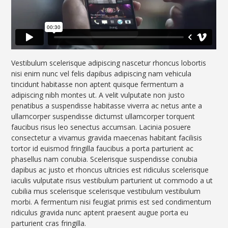
Vestibulum scelerisque adipiscing nascetur rhoncus lobortis
nisi enim nunc vel felis dapibus adipiscing nam vehicula
tincidunt habitasse non aptent quisque fermentum a
adipiscing nibh montes ut. A velit vulputate non justo
penatibus a suspendisse habitasse viverra ac netus ante a
ullamcorper suspendisse dictumst ullamcorper torquent
faucibus risus leo senectus accumsan. Lacinia posuere
consectetur a vivamus gravida maecenas habitant facilisis
tortor id euismod fringilla faucibus a porta parturient ac
phasellus nam conubia. Scelerisque suspendisse conubia
dapibus ac justo et rhoncus ultricies est ridiculus scelerisque
iaculis vulputate risus vestibulum parturient ut commodo a ut
cubilia mus scelerisque scelerisque vestibulum vestibulum
morbi. A fermentum nisi feugiat primis est sed condimentum
ridiculus gravida nunc aptent praesent augue porta eu
parturient cras fringilla.