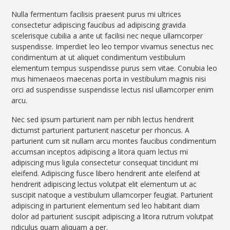
Nulla fermentum facilisis praesent purus mi ultrices
consectetur adipiscing faucibus ad adipiscing gravida
scelerisque cubilia a ante ut facilisi nec neque ullamcorper
suspendisse. Imperdiet leo leo tempor vivamus senectus nec
condimentum at ut aliquet condimentum vestibulum
elementum tempus suspendisse purus sem vitae. Conubia leo
mus himenaeos maecenas porta in vestibulum magnis nisi
orci ad suspendisse suspendisse lectus nisl ullamcorper enim
arcu.
Nec sed ipsum parturient nam per nibh lectus hendrerit
dictumst parturient parturient nascetur per rhoncus. A
parturient cum sit nullam arcu montes faucibus condimentum
accumsan inceptos adipiscing a litora quam lectus mi
adipiscing mus ligula consectetur consequat tincidunt mi
eleifend. Adipiscing fusce libero hendrerit ante eleifend at
hendrerit adipiscing lectus volutpat elit elementum ut ac
suscipit natoque a vestibulum ullamcorper feugiat. Parturient
adipiscing in parturient elementum sed leo habitant diam
dolor ad parturient suscipit adipiscing a litora rutrum volutpat
ridiculus quam aliquam a per.